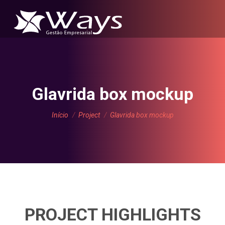
Glavrida box mockup
Você está aqui:
Início
Project
Glavrida box mockup
PROJECT HIGHLIGHTS