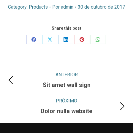
Category:
Products
Por
admin
30 de outubro de 2017
Share this post
Share
Share
Share
Share
Share
on
on
on
on
on
Facebook
X
LinkedIn
Pinterest
WhatsApp
Project
ANTERIOR
navigation
Previous
Sit amet wall sign
project:
PRÓXIMO
Next
Dolor nulla website
project: