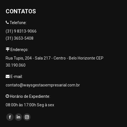
CONTATOS
Telefone:
(31) 9 8313-9066
(31) 3653-5408
Endereço:
Rua Tupis, 204 - Sala 217 - Centro - Belo Horizonte CEP
30.190.060
E-mail:
contato@waysgestaoempresarial.com.br
Horário de Expediente:
08:00h às 17:00h Seg à sex
Encontre-nos em:
Facebook
Linkedin
Instagram